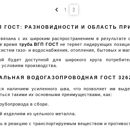
1
2
П ГОСТ: РАЗНОВИДНОСТИ И ОБЛАСТЬ П
вязана с их широким распространением в результате от
е время 
труба ВГП ГОСТ
 не теряет лидирующих позиций
истем газо- и водоснабжения, отопления, бытовых и ма
ой будет доступной для широкого круга потребител
м условиям производства.
АЛЬНАЯ ВОДОГАЗОПРОВОДНАЯ ГОСТ 326
ся наличием усиленного шва, что позволяет им выде
аться такими их основными преимуществами, как:
рубопровода в сборе.
й изделиям из цельного металла.
ть в реакцию с транспортируемым веществом и противос