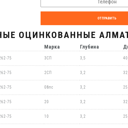
ОТПРАВИТЬ
НЫЕ ОЦИНКОВАННЫЕ АЛМА
Марка
Глубина
Д
262-75
3СП
3,5
40
262-75
2СП
3,2
32
262-75
08пс
3,2
25
262-75
20
3,2
32
262-75
10
3,2
25